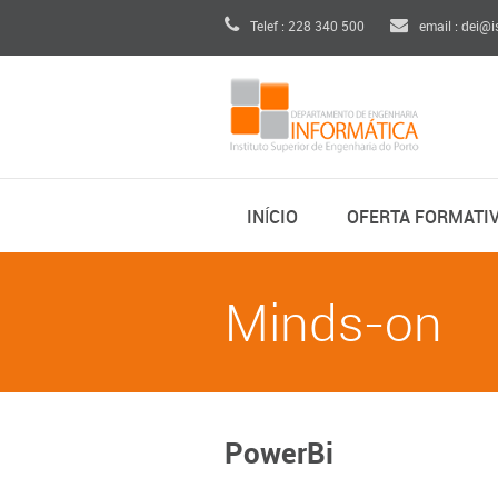
Telef : 228 340 500
email : dei@i
INÍCIO
OFERTA FORMATI
Minds-on
PowerBi