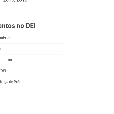
2018/2019
entos no DEI
nds-on
I
nds-on
DEI
trega de Prémios