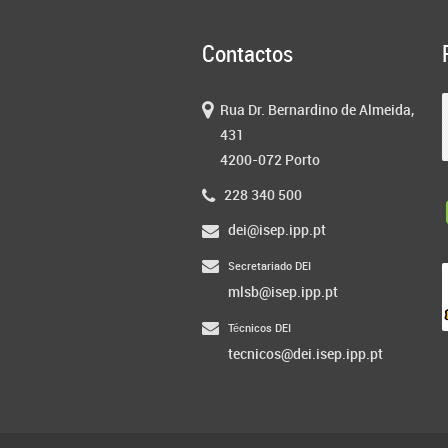
Contactos
Rua Dr. Bernardino de Almeida,
431
4200-072 Porto
228 340 500
dei@isep.ipp.pt
Secretariado DEI
mlsb@isep.ipp.pt
Técnicos DEI
tecnicos@dei.isep.ipp.pt