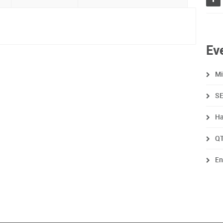
Ev
Mi
SE
Ha
QT
En