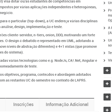
I) visa dotar os/as estudantes de competências em
Un
mpostos por várias aplicações independentes e heterogéneas,
Pr
 negócio.
nu
Op
ra o particular (top-down), a UC endereça várias disciplinas
análise, design, implementação e teste.
A 
(A
es cliente-servidor, n-tiers, onion, DDD, motivando um forte
Um
es. O design é debatido e representado em UML, adotando a
so
e níveis de abstração diferentes) e 4+1 vistas (que promove
es do sistema).
Te
Vi
das várias tecnologias como e.g. NodeJs, C#/.Net, Angular e
 nomeadamente de teste.
 os objetivos, programa, conteúdos e abordagem adotados
com as restantes UC do semestre no contexto de LAPR5.
Inscrições
Informação Adicional