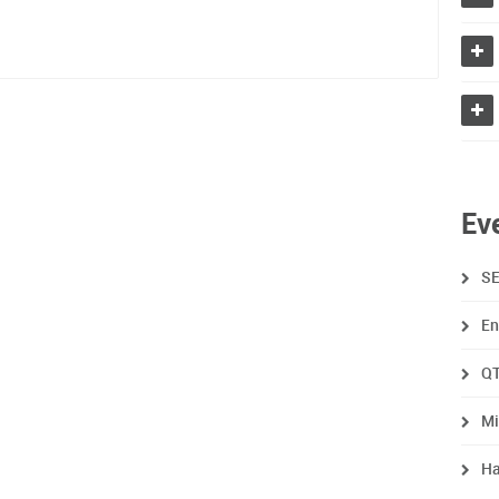
Ev
SE
En
QT
Mi
Ha