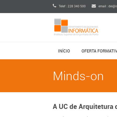
Telef : 228 340 500
email : dei@i
INÍCIO
OFERTA FORMATI
Minds-on
A UC de Arquitetura