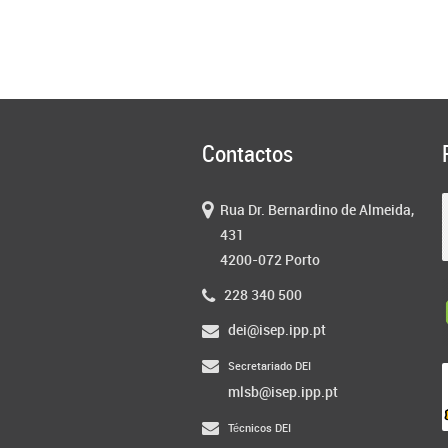
Contactos
Rua Dr. Bernardino de Almeida,
431
4200-072 Porto
228 340 500
dei@isep.ipp.pt
Secretariado DEI
mlsb@isep.ipp.pt
Técnicos DEI