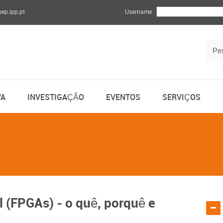
sep.ipp.pt
Username :
VA
INVESTIGAÇÃO
EVENTOS
SERVIÇOS
l (FPGAs) - o quê, porquê e