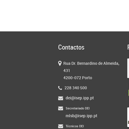
Contactos
Rua Dr. Bernardino de Almeida,
431
4200-072 Porto
228 340 500
dei@isep.ipp.pt
Secretariado DEI
mlsb@isep.ipp.pt
Técnicos DEI