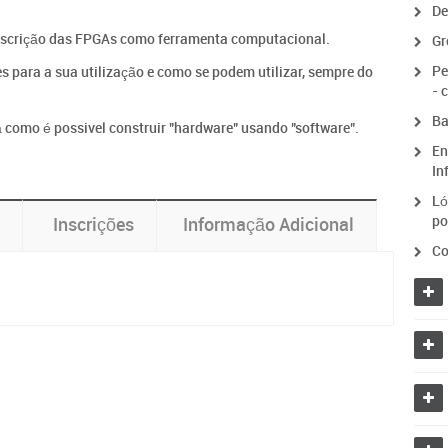
De
escrição das FPGAs como ferramenta computacional.
Gr
Pe
 para a sua utilização e como se podem utilizar, sempre do
- 
Ba
 como é possivel construir "hardware" usando "software".
En
In
Ló
po
Inscrições
Informação Adicional
Co