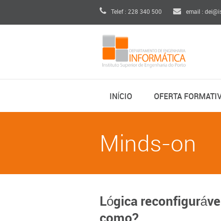
Telef : 228 340 500
email : dei@i
INÍCIO
OFERTA FORMATI
Minds-on
Lógica reconfiguráve
como?