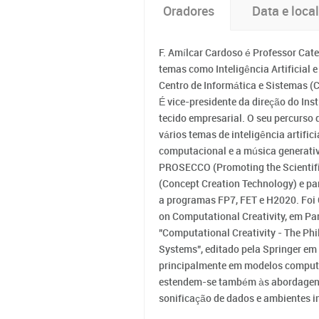
Oradores
Data e local
F. Amílcar Cardoso é Professor Cat
temas como Inteligência Artificial 
Centro de Informática e Sistemas (
É vice-presidente da direção do Ins
tecido empresarial. O seu percurso
vários temas de inteligência artifi
computacional e a música generativa
PROSECCO (Promoting the Scientific
(Concept Creation Technology) e pa
a programas FP7, FET e H2020. Foi 
on Computational Creativity, em Par
"Computational Creativity - The Ph
Systems", editado pela Springer em
principalmente em modelos computac
estendem-se também às abordagens 
sonificação de dados e ambientes i