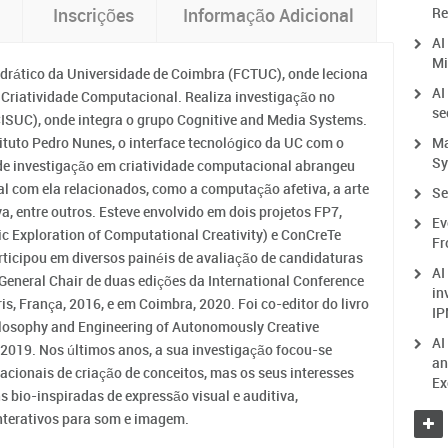
Re
Inscrições
Informação Adicional
AI
Mi
edrático da Universidade de Coimbra (FCTUC), onde leciona
AI
e Criatividade Computacional. Realiza investigação no
se
CISUC), onde integra o grupo Cognitive and Media Systems.
tituto Pedro Nunes, o interface tecnológico da UC com o
Ma
Sy
 de investigação em criatividade computacional abrangeu
cial com ela relacionados, como a computação afetiva, a arte
Se
, entre outros. Esteve envolvido em dois projetos FP7,
Ev
 Exploration of Computational Creativity) e ConCreTe
Fr
rticipou em diversos painéis de avaliação de candidaturas
AI
General Chair de duas edições da International Conference
in
is, França, 2016, e em Coimbra, 2020. Foi co-editor do livro
IP
ilosophy and Engineering of Autonomously Creative
AI
 2019. Nos últimos anos, a sua investigação focou-se
an
ionais de criação de conceitos, mas os seus interesses
Ex
bio-inspiradas de expressão visual e auditiva,
nterativos para som e imagem.