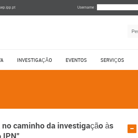
sep.ipp.pt
Username :
VA
INVESTIGAÇÃO
EVENTOS
SERVIÇOS
A no caminho da investigação às
o IPN"