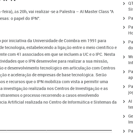
QT
Si
eira), às 20h, vai realizar-se a Palestra – AI Master Class "A
Pa
esas: o papel do IPN".
Pa
Ho
do por iniciativa da Universidade de Coimbra em 1991 para
Pa
e tecnologia, estabelecendo a ligação entre o meio científico e
do
ente com 41 associados em que se incluem a UC e o IPC. Nesta
Wo
tividades que o IPN desenvolve para realizar a sua missão,
In
ão e desenvolvimento tecnológico em articulação com Centros
Pa
ção e aceleração de empresas de base tecnológica. Serão
ap
sos e recursos que o IPN mobiliza com vista a permitir uma
Pa
da investigação realizada nos Centros de Investigação e as
jo
lustraremos o processo recorrendo a casos envolvendo
AI
cia Artificial realizada no Centro de Informática e Sistemas da
te
Ge
Im
Pa