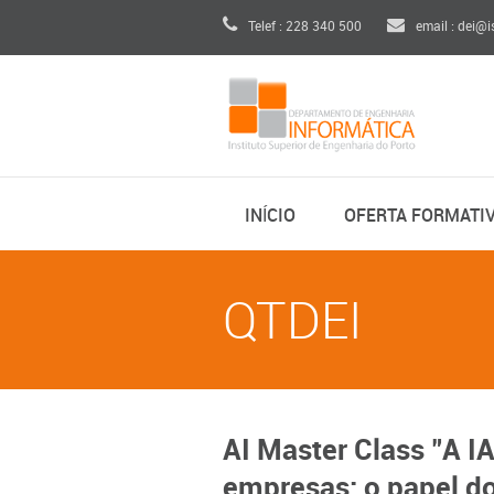
Telef : 228 340 500
email : dei@i
INÍCIO
OFERTA FORMATI
QTDEI
AI Master Class "A I
empresas: o papel d