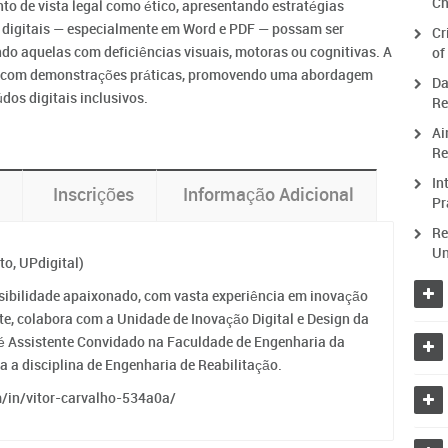
Ch
to de vista legal como ético, apresentando estratégias
 digitais — especialmente em Word e PDF — possam ser
Cr
indo aquelas com deficiências visuais, motoras ou cognitivas. A
of
s com demonstrações práticas, promovendo uma abordagem
Da
údos digitais inclusivos.
Re
Ai
Re
In
Inscrições
Informação Adicional
Pr
Re
Un
to, UPdigital)
sibilidade apaixonado, com vasta experiência em inovação
nte, colabora com a Unidade de Inovação Digital e Design da
e é Assistente Convidado na Faculdade de Engenharia da
a a disciplina de Engenharia de Reabilitação.
m/in/vitor-carvalho-534a0a/