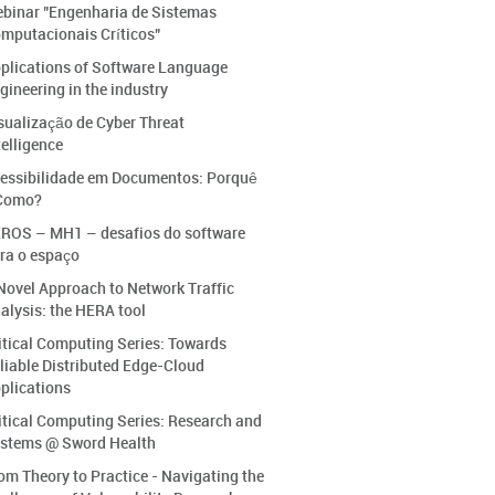
binar "Engenharia de Sistemas
mputacionais Críticos"
plications of Software Language
gineering in the industry
sualização de Cyber Threat
telligence
essibilidade em Documentos: Porquê
Como?
ROS – MH1 – desafios do software
ra o espaço
Novel Approach to Network Traffic
alysis: the HERA tool
itical Computing Series: Towards
liable Distributed Edge-Cloud
plications
itical Computing Series: Research and
stems @ Sword Health
om Theory to Practice - Navigating the