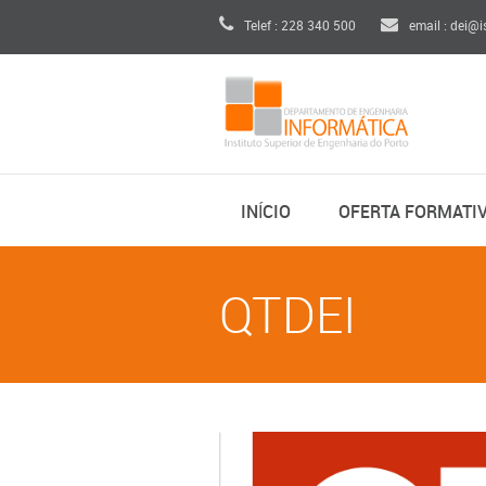
Telef : 228 340 500
email : dei@i
INÍCIO
OFERTA FORMATI
QTDEI