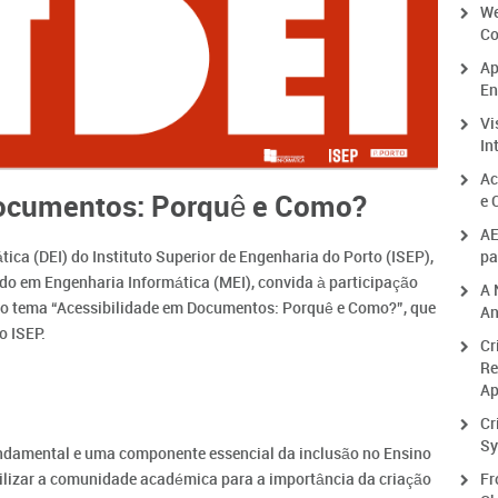
We
Co
Ap
En
Vi
In
Ac
Documentos: Porquê e Como?
e 
AE
ca (DEI) do Instituto Superior de Engenharia do Porto (ISEP),
pa
do em Engenharia Informática (MEI), convida à participação
A 
 o tema “Acessibilidade em Documentos: Porquê e Como?”, que
An
o ISEP.
Cr
Re
Ap
Cr
Sy
fundamental e uma componente essencial da inclusão no Ensino
bilizar a comunidade académica para a importância da criação
Fr